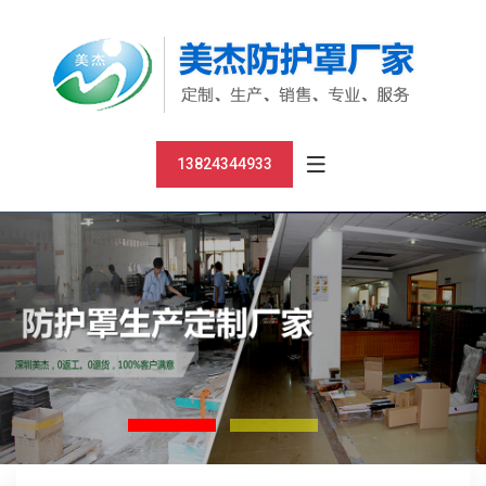
13824344933
Previous
Nex